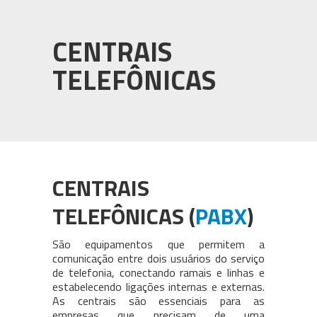
PABX em Nuvem (cloud)
3CX
CENTRAIS
Câmeras para CFTV
TELEFÔNICAS
WhatsApp Multiusuário
Intelbras
CENTRAIS
TELEFÔNICAS (
PABX
)
São equipamentos que permitem a
comunicação entre dois usuários do serviço
de telefonia, conectando ramais e linhas e
estabelecendo ligações internas e externas.
As centrais são essenciais para as
empresas que precisam de uma