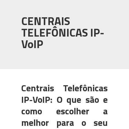
PABX em Nuvem (cloud)
3CX
CENTRAIS
Câmeras para CFTV
TELEFÔNICAS IP-
WhatsApp Multiusuário
VoIP
Intelbras
Centrais Telefônicas
IP-VoIP: O que são e
como escolher a
melhor para o seu