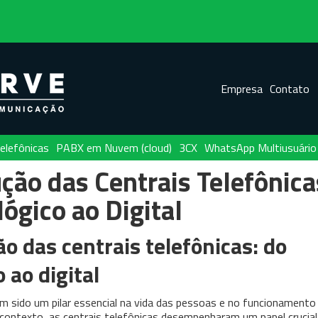
Empresa
Contato
elefônicas
PABX em Nuvem (cloud)
3CX
WhatsApp Multiusuário
ção das Centrais Telefônica
ógico ao Digital
ão das centrais telefônicas: do
 ao digital
 sido um pilar essencial na vida das pessoas e no funcionamento
ontexto, as centrais telefônicas desempenharam um papel crucial