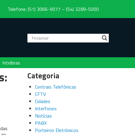
Telefone: (51) 3066-9077 – (54) 3289-5000
Intelbras
s:
Categoria
Centrais Telefônicas
CFTV
Cidades
Interfones
Notícias
PABX
 das
Porteiros Eletrônicos
 ao