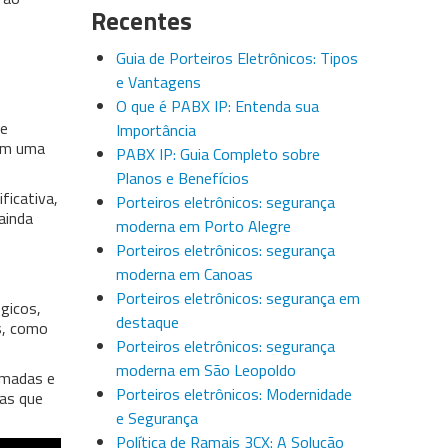
Recentes
Guia de Porteiros Eletrônicos: Tipos
e Vantagens
O que é PABX IP: Entenda sua
 e
Importância
ram uma
PABX IP: Guia Completo sobre
Planos e Benefícios
ficativa,
Porteiros eletrônicos: segurança
ainda
moderna em Porto Alegre
Porteiros eletrônicos: segurança
moderna em Canoas
Porteiros eletrônicos: segurança em
gicos,
destaque
s, como
Porteiros eletrônicos: segurança
moderna em São Leopoldo
amadas e
Porteiros eletrônicos: Modernidade
sas que
e Segurança
Política de Ramais 3CX: A Solução