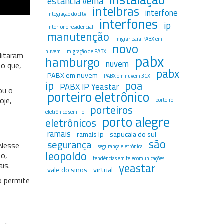
estância velha
intelbras
interfone
integração do cftv
interfones
ip
interfone residencial
manutenção
migrar para PABX em
novo
nuvem
migração de PABX
litaram
pabx
hamburgo
nuvem
 o que,
pabx
PABX em nuvem
PABX em nuvem 3CX
ip
poa
PABX IP Yeastar
ou o
porteiro eletrônico
oje,
porteiro
porteiros
eletrônico sem fio
porto alegre
eletrônicos
ramais
ramais ip
sapucaia do sul
são
segurança
 Nesse
segurança eletrônica
leopoldo
so,
tendências em telecomunicações
yeastar
is.
vale do sinos
virtual
o permite