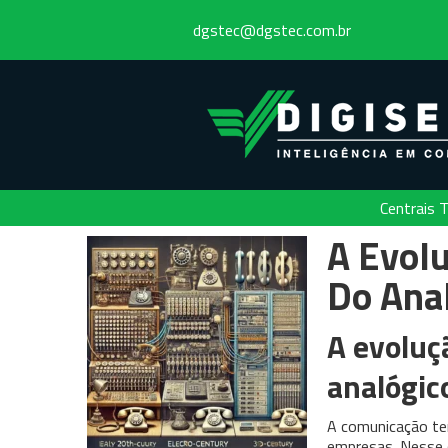
dgstec@dgstec.com.br
Centrais T
A Evolu
Do Anal
A evoluç
analógico
A comunicação tem
empresas. Nesse c