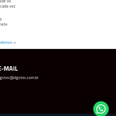
esde os
 cada vez
s
omete
odernos
»
E-MAIL
gstec@dgstec.com.br