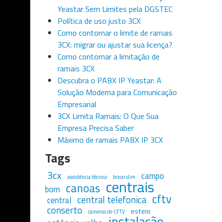
Yeastar Sem Limites pela DGSTEC
Política de uso justo 3CX
Como contornar o limite de ramais
3CX: migrar ou ajustar sua licença?
Como contornar a limitação de
ramais 3CX
Descubra o PABX IP Yeastar: A
Solução Moderna para Comunicação
Empresarial
3CX Limita Ramais: O Que Sua
Empresa Precisa Saber
Máximo de ramais PABX IP 3CX
Tags
3cx
campo
assistência técnica
bravo slim
centrais
canoas
bom
cftv
central telefonica
central
conserto
esteio
câmeras de CFTV
instalação