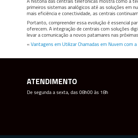
A história das centrais telefônicas mostra como a t
primeiros sistemas analógicos até as soluções em 
mais eficiência e conectividade, as centrais continu
Portanto, compreender essa evolução é essencial pa
oferecem. A integração de centrais com soluções digita
levar a comunicação a novos patamares nas próximas
«
Vantagens em Utilizar Chamadas em Nuvem com a
ATENDIMENTO
De segunda a sexta, das 08h00 às 18h