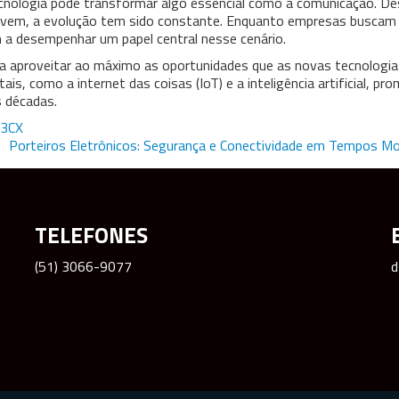
ecnologia pode transformar algo essencial como a comunicação. D
nuvem, a evolução tem sido constante. Enquanto empresas buscam
am a desempenhar um papel central nesse cenário.
ra aproveitar ao máximo as oportunidades que as novas tecnologia
is, como a internet das coisas (IoT) e a inteligência artificial, pr
 décadas.
 3CX
Porteiros Eletrônicos: Segurança e Conectividade em Tempos M
TELEFONES
(51) 3066-9077
d