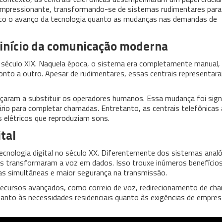
impressionante, transformando-se de sistemas rudimentares para
anto o avanço da tecnologia quanto as mudanças nas demandas de
o início da comunicação moderna
do século XIX. Naquela época, o sistema era completamente manual,
o a outro. Apesar de rudimentares, essas centrais representa
ram a substituir os operadores humanos. Essa mudança foi signi
rio para completar chamadas. Entretanto, as centrais telefônicas 
 elétricos que reproduziam sons.
ital
ecnologia digital no século XX. Diferentemente dos sistemas analó
ais transformaram a voz em dados. Isso trouxe inúmeros benefício
as simultâneas e maior segurança na transmissão.
e recursos avançados, como correio de voz, redirecionamento de ch
anto às necessidades residenciais quanto às exigências de empre