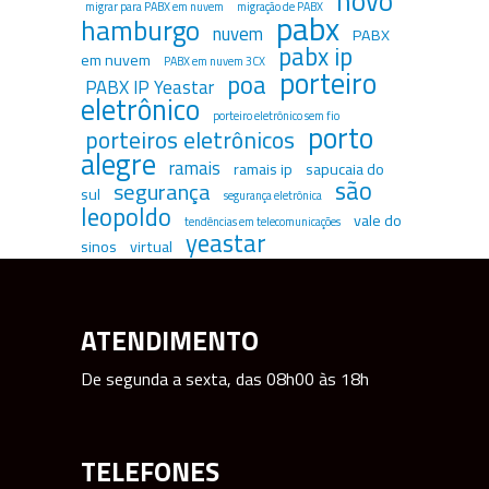
novo
migrar para PABX em nuvem
migração de PABX
pabx
hamburgo
nuvem
PABX
pabx ip
em nuvem
PABX em nuvem 3CX
porteiro
poa
PABX IP Yeastar
eletrônico
porteiro eletrônico sem fio
porto
porteiros eletrônicos
alegre
ramais
ramais ip
sapucaia do
são
segurança
sul
segurança eletrônica
leopoldo
vale do
tendências em telecomunicações
yeastar
sinos
virtual
ATENDIMENTO
De segunda a sexta, das 08h00 às 18h
TELEFONES