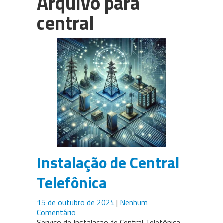
Arquivo para
PABX em Nuvem (cloud)
central
3CX
Câmeras para CFTV
WhatsApp Multiusuário
Intelbras
Instalação de Central
Telefônica
15 de outubro de 2024
|
Nenhum
Comentário
Serviço de Instalação de Central Telefônica