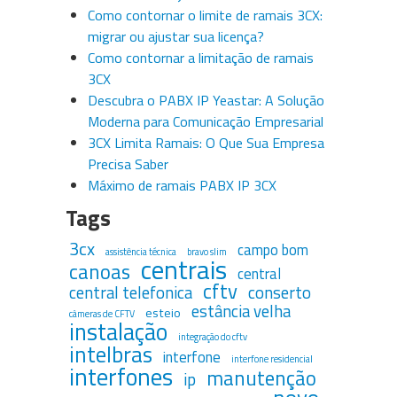
Como contornar o limite de ramais 3CX:
migrar ou ajustar sua licença?
Como contornar a limitação de ramais
3CX
Descubra o PABX IP Yeastar: A Solução
Moderna para Comunicação Empresarial
3CX Limita Ramais: O Que Sua Empresa
Precisa Saber
Máximo de ramais PABX IP 3CX
Tags
3cx
campo bom
assistência técnica
bravo slim
centrais
canoas
central
cftv
central telefonica
conserto
estância velha
esteio
câmeras de CFTV
instalação
integração do cftv
intelbras
interfone
interfone residencial
interfones
manutenção
ip