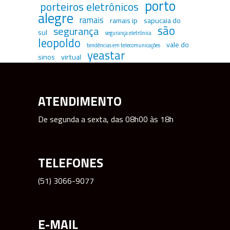
porto
porteiros eletrônicos
alegre
ramais
ramais ip
sapucaia do
são
segurança
sul
segurança eletrônica
leopoldo
vale do
tendências em telecomunicações
yeastar
sinos
virtual
ATENDIMENTO
De segunda a sexta, das 08h00 às 18h
TELEFONES
(51) 3066-9077
E-MAIL