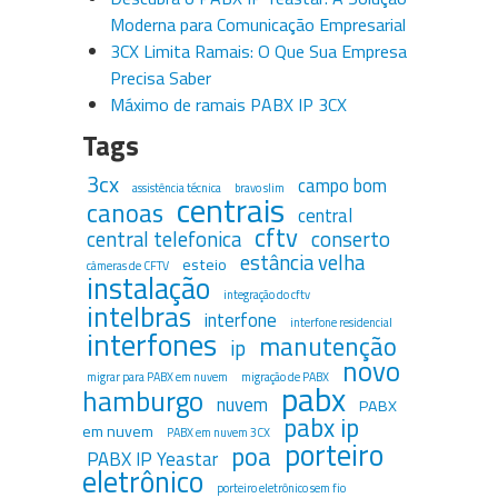
Moderna para Comunicação Empresarial
3CX Limita Ramais: O Que Sua Empresa
Precisa Saber
Máximo de ramais PABX IP 3CX
Tags
3cx
campo bom
assistência técnica
bravo slim
centrais
canoas
central
cftv
central telefonica
conserto
estância velha
esteio
câmeras de CFTV
instalação
integração do cftv
intelbras
interfone
interfone residencial
interfones
manutenção
ip
novo
migrar para PABX em nuvem
migração de PABX
pabx
hamburgo
nuvem
PABX
pabx ip
em nuvem
PABX em nuvem 3CX
porteiro
poa
PABX IP Yeastar
eletrônico
porteiro eletrônico sem fio