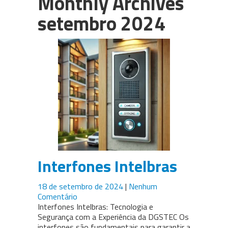
Monthly Archives
PABX em Nuvem (cloud)
setembro 2024
3CX
Câmeras para CFTV
WhatsApp Multiusuário
Intelbras
Interfones Intelbras
18 de setembro de 2024
|
Nenhum
Comentário
Interfones Intelbras: Tecnologia e
Segurança com a Experiência da DGSTEC Os
interfones são fundamentais para garantir a