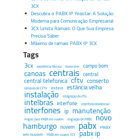
3CX
Descubra o PABX IP Yeastar: A Solução
Moderna para Comunicação Empresarial
3CX Limita Ramais: O Que Sua Empresa
Precisa Saber
Máximo de ramais PABX IP 3CX
Tags
3cx
campo bom
assistência técnica
bravo slim
centrais
canoas
central
cftv
central telefonica
conserto
estância velha
esteio
câmeras de CFTV
instalação
integração do cftv
intelbras
interfone
interfone residencial
interfones
manutenção
ip
novo
migrar para PABX em nuvem
migração de PABX
pabx
hamburgo
nuvem
PABX
pabx ip
em nuvem
PABX em nuvem 3CX