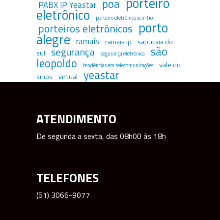
porteiro
poa
PABX IP Yeastar
eletrônico
porteiro eletrônico sem fio
porto
porteiros eletrônicos
alegre
ramais
ramais ip
sapucaia do
são
segurança
sul
segurança eletrônica
leopoldo
vale do
tendências em telecomunicações
yeastar
sinos
virtual
ATENDIMENTO
De segunda a sexta, das 08h00 às 18h
TELEFONES
(51) 3066-9077