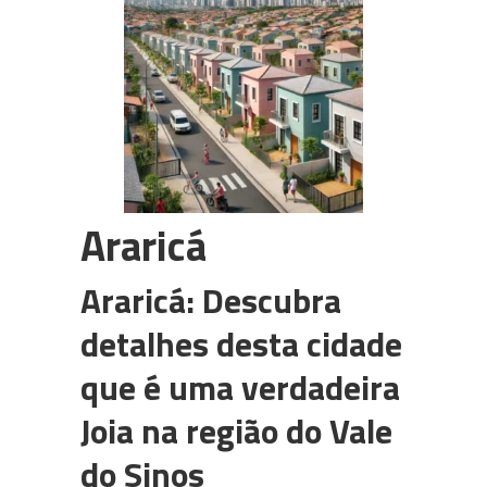
PABX em Nuvem (cloud)
3CX
Câmeras para CFTV
WhatsApp Multiusuário
Intelbras
Araricá
Araricá: Descubra
detalhes desta cidade
que é uma verdadeira
Joia na região do Vale
do Sinos