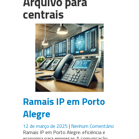
Arquivo para
PABX em Nuvem (cloud)
centrais
3CX
Câmeras para CFTV
WhatsApp Multiusuário
Intelbras
Ramais IP em Porto
Alegre
12 de março de 2025
|
Nenhum Comentário
Ramais IP em Porto Alegre: eficiência e
economia para empresas A comunicação