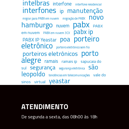
intelbras
interfone
interfone residencial
interfones
manutenção
ip
novo
migrar para PABX em nuvem
migração de PABX
pabx
hamburgo
nuvem
PABX
pabx ip
em nuvem
PABX em nuvem 3CX
porteiro
poa
PABX IP Yeastar
eletrônico
porteiro eletrônico sem fio
porto
porteiros eletrônicos
alegre
ramais
ramais ip
sapucaia do
são
segurança
sul
segurança eletrônica
leopoldo
vale do
tendências em telecomunicações
yeastar
sinos
virtual
ATENDIMENTO
De segunda a sexta, das 08h00 às 18h