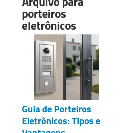
Arquivo para
PABX em Nuvem (cloud)
porteiros
3CX
eletrônicos
Câmeras para CFTV
WhatsApp Multiusuário
Intelbras
Guia de Porteiros
Eletrônicos: Tipos e
Vantagens