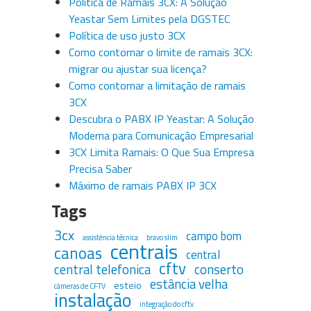
Política de Ramais 3CX: A Solução
Yeastar Sem Limites pela DGSTEC
Política de uso justo 3CX
Como contornar o limite de ramais 3CX:
migrar ou ajustar sua licença?
Como contornar a limitação de ramais
3CX
Descubra o PABX IP Yeastar: A Solução
Moderna para Comunicação Empresarial
3CX Limita Ramais: O Que Sua Empresa
Precisa Saber
Máximo de ramais PABX IP 3CX
Tags
3cx
campo bom
assistência técnica
bravo slim
centrais
canoas
central
cftv
central telefonica
conserto
estância velha
esteio
câmeras de CFTV
instalação
integração do cftv