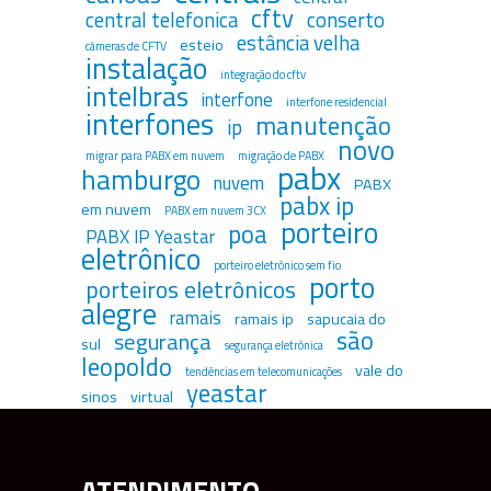
cftv
central telefonica
conserto
estância velha
esteio
câmeras de CFTV
instalação
integração do cftv
intelbras
interfone
interfone residencial
interfones
manutenção
ip
novo
migrar para PABX em nuvem
migração de PABX
pabx
hamburgo
nuvem
PABX
pabx ip
em nuvem
PABX em nuvem 3CX
porteiro
poa
PABX IP Yeastar
eletrônico
porteiro eletrônico sem fio
porto
porteiros eletrônicos
alegre
ramais
ramais ip
sapucaia do
são
segurança
sul
segurança eletrônica
leopoldo
vale do
tendências em telecomunicações
yeastar
sinos
virtual