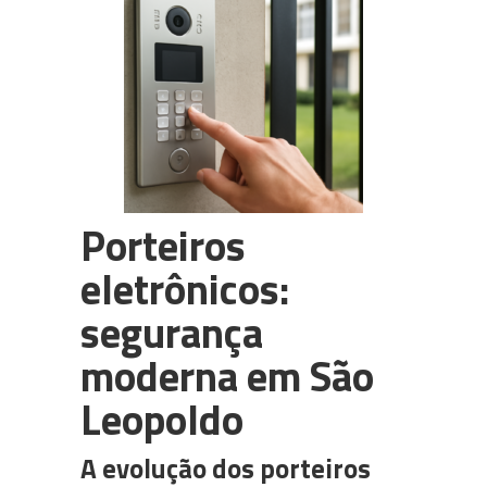
PABX em Nuvem (cloud)
3CX
Câmeras para CFTV
WhatsApp Multiusuário
Intelbras
Porteiros
eletrônicos:
segurança
moderna em São
Leopoldo
A evolução dos porteiros