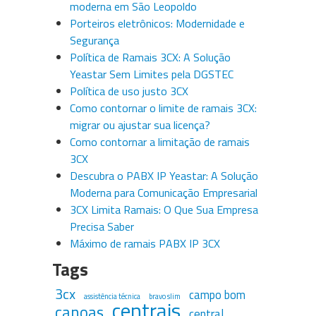
moderna em São Leopoldo
Porteiros eletrônicos: Modernidade e
Segurança
Política de Ramais 3CX: A Solução
Yeastar Sem Limites pela DGSTEC
Política de uso justo 3CX
Como contornar o limite de ramais 3CX:
migrar ou ajustar sua licença?
Como contornar a limitação de ramais
3CX
Descubra o PABX IP Yeastar: A Solução
Moderna para Comunicação Empresarial
3CX Limita Ramais: O Que Sua Empresa
Precisa Saber
Máximo de ramais PABX IP 3CX
Tags
3cx
campo bom
assistência técnica
bravo slim
centrais
canoas
central