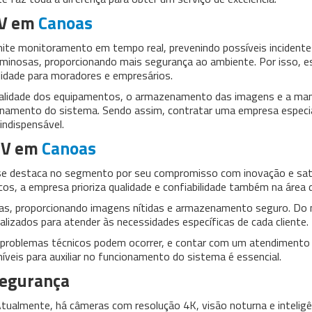
TV em
Canoas
mite monitoramento em tempo real, prevenindo possíveis incidente
criminosas, proporcionando mais segurança ao ambiente. Por isso, e
lidade para moradores e empresários.
qualidade dos equipamentos, o armazenamento das imagens e a ma
onamento do sistema. Sendo assim, contratar uma empresa especia
indispensável.
TV em
Canoas
 se destaca no segmento por seu compromisso com inovação e sat
os, a empresa prioriza qualidade e confiabilidade também na área 
as, proporcionando imagens nítidas e armazenamento seguro. D
lizados para atender às necessidades específicas de cada cliente.
l, problemas técnicos podem ocorrer, e contar com um atendimento
níveis para auxiliar no funcionamento do sistema é essencial.
segurança
ualmente, há câmeras com resolução 4K, visão noturna e inteligê