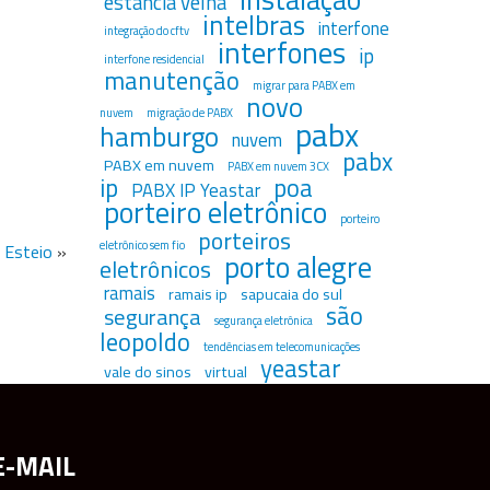
estância velha
intelbras
interfone
integração do cftv
interfones
ip
interfone residencial
manutenção
migrar para PABX em
novo
nuvem
migração de PABX
pabx
hamburgo
nuvem
pabx
PABX em nuvem
PABX em nuvem 3CX
ip
poa
PABX IP Yeastar
porteiro eletrônico
porteiro
porteiros
eletrônico sem fio
 Esteio
»
porto alegre
eletrônicos
ramais
ramais ip
sapucaia do sul
são
segurança
segurança eletrônica
leopoldo
tendências em telecomunicações
yeastar
vale do sinos
virtual
E-MAIL