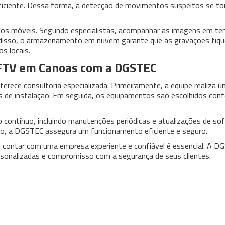
e eficiente. Dessa forma, a detecção de movimentos suspeitos se t
ivos móveis. Segundo especialistas, acompanhar as imagens em te
lém disso, o armazenamento em nuvem garante que as gravações fiq
s locais.
FTV em Canoas com a DGSTEC
erece consultoria especializada. Primeiramente, a equipe realiza 
cos de instalação. Em seguida, os equipamentos são escolhidos con
 contínuo, incluindo manutenções periódicas e atualizações de so
ção, a DGSTEC assegura um funcionamento eficiente e seguro.
, contar com uma empresa experiente e confiável é essencial. A D
rsonalizadas e compromisso com a segurança de seus clientes.