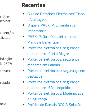
Recentes
Guia de Porteiros Eletrônicos: Tipos
s. Além
e Vantagens
scolher
O que é PABX IP: Entenda sua
Importância
nutenção
PABX IP: Guia Completo sobre
lizada,
Planos e Benefícios
Porteiros eletrônicos: segurança
moderna em Porto Alegre
isfação
Porteiros eletrônicos: segurança
de CFTV.
moderna em Canoas
o mesmo
Porteiros eletrônicos: segurança em
destaque
Porteiros eletrônicos: segurança
 rápido
moderna em São Leopoldo
Porteiros eletrônicos: Modernidade
e Segurança
ncia
Política de Ramais 3CX: A Solução