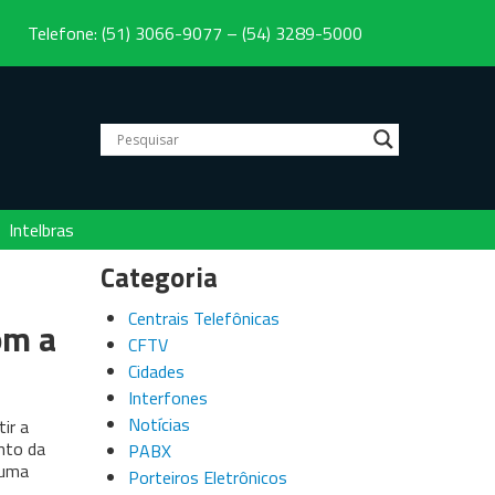
Telefone: (51) 3066-9077 – (54) 3289-5000
Intelbras
Categoria
Centrais Telefônicas
om a
CFTV
Cidades
Interfones
Notícias
ir a
nto da
PABX
 uma
Porteiros Eletrônicos