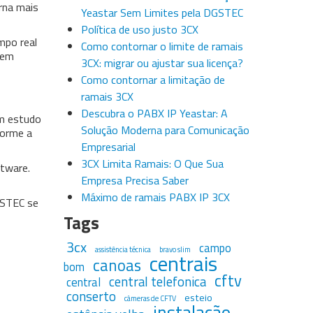
orna mais
Yeastar Sem Limites pela DGSTEC
Política de uso justo 3CX
mpo real
Como contornar o limite de ramais
uem
3CX: migrar ou ajustar sua licença?
Como contornar a limitação de
ramais 3CX
Descubra o PABX IP Yeastar: A
um estudo
Solução Moderna para Comunicação
forme a
Empresarial
3CX Limita Ramais: O Que Sua
ftware.
Empresa Precisa Saber
Máximo de ramais PABX IP 3CX
GSTEC se
Tags
3cx
campo
assistência técnica
bravo slim
centrais
canoas
bom
cftv
central telefonica
central
conserto
esteio
câmeras de CFTV
instalação