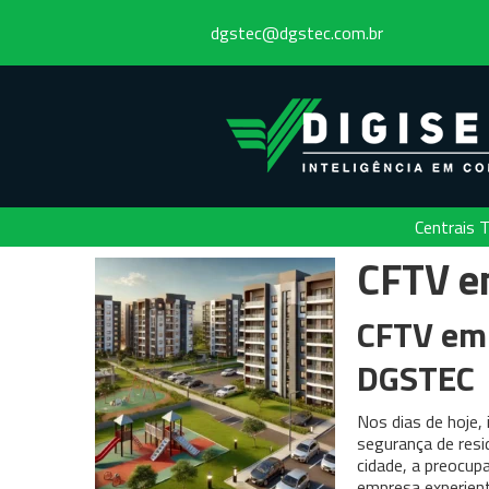
dgstec@dgstec.com.br
Centrais T
CFTV e
CFTV em 
DGSTEC
Nos dias de hoje,
segurança de resi
cidade, a preocu
empresa experient