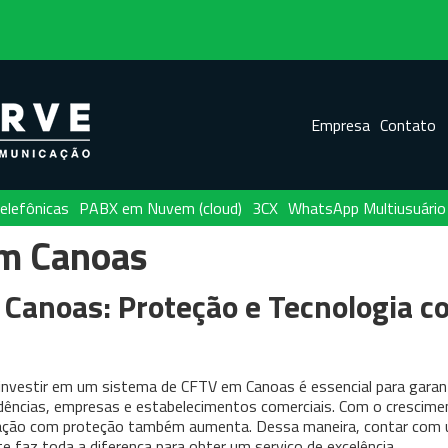
Empresa
Contato
elefônicas
PABX em Nuvem (cloud)
3CX
WhatsApp Multiusuário
m Canoas
Canoas: Proteção e Tecnologia c
 investir em um sistema de CFTV em Canoas é essencial para garant
dências, empresas e estabelecimentos comerciais. Com o crescime
pação com proteção também aumenta. Dessa maneira, contar com
e faz toda a diferença para obter um serviço de excelência.