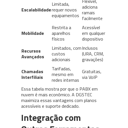
Flexível,
Limitada,
adiciona
Escalabilidade
requer novos
ramais
equipamentos
facilmente
Restrita a
Acessível
Mobilidade
aparelhos
em qualquer
físicos
dispositivo
Limitados, com
Inclusos
Recursos
custos
(URA, CRM,
Avançados
adicionais
gravações)
Tarifadas,
Chamadas
Gratuitas,
mesmo em
Interfiliais
via VoIP
redes internas
Essa tabela mostra por que o PABX em
nuvem é mais econômico. A DGSTEC
maximiza essas vantagens com planos
acessíveis e suporte dedicado.
Integração com