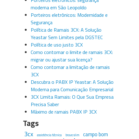
Porteiros eletrônicos: segurança
moderna em São Leopoldo
Porteiros eletrônicos: Modernidade e
Segurança
Política de Ramais 3CX: A Solução
Yeastar Sem Limites pela DGSTEC
Política de uso justo 3CX
Como contornar o limite de ramais 3CX:
migrar ou ajustar sua licença?
Como contornar a limitação de ramais
3CX
Descubra o PABX IP Yeastar: A Solução
Moderna para Comunicação Empresarial
3CX Limita Ramais: O Que Sua Empresa
Precisa Saber
Máximo de ramais PABX IP 3CX
Tags
3cx
campo bom
assistência técnica
bravo slim