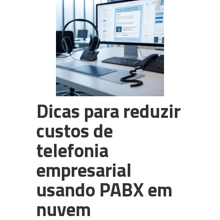
PABX em Nuvem (cloud)
3CX
Câmeras para CFTV
WhatsApp Multiusuário
Intelbras
Dicas para reduzir
custos de
telefonia
empresarial
usando PABX em
nuvem