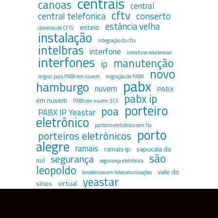
centrais
canoas
central
cftv
central telefonica
conserto
estância velha
esteio
câmeras de CFTV
instalação
integração do cftv
intelbras
interfone
interfone residencial
interfones
manutenção
ip
novo
migrar para PABX em nuvem
migração de PABX
pabx
hamburgo
nuvem
PABX
pabx ip
em nuvem
PABX em nuvem 3CX
porteiro
poa
PABX IP Yeastar
eletrônico
porteiro eletrônico sem fio
porto
porteiros eletrônicos
alegre
ramais
ramais ip
sapucaia do
são
segurança
sul
segurança eletrônica
leopoldo
vale do
tendências em telecomunicações
yeastar
sinos
virtual