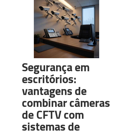
PABX em Nuvem (cloud)
3CX
Câmeras para CFTV
WhatsApp Multiusuário
Intelbras
Segurança em
escritórios:
vantagens de
combinar câmeras
de CFTV com
sistemas de