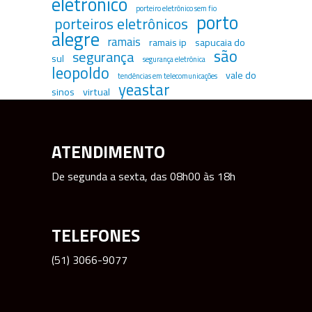
eletrônico
porteiro eletrônico sem fio
porto
porteiros eletrônicos
alegre
ramais
ramais ip
sapucaia do
são
segurança
sul
segurança eletrônica
leopoldo
vale do
tendências em telecomunicações
yeastar
sinos
virtual
ATENDIMENTO
De segunda a sexta, das 08h00 às 18h
TELEFONES
(51) 3066-9077