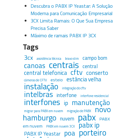
Descubra o PABX IP Yeastar: A Solução
Moderna para Comunicação Empresarial
3CX Limita Ramais: O Que Sua Empresa
Precisa Saber
Máximo de ramais PABX IP 3CX
Tags
3cx
campo bom
assistência técnica
bravo slim
centrais
canoas
central
cftv
central telefonica
conserto
estância velha
esteio
câmeras de CFTV
instalação
integração do cftv
intelbras
interfone
interfone residencial
interfones
manutenção
ip
novo
migrar para PABX em nuvem
migração de PABX
pabx
hamburgo
nuvem
PABX
pabx ip
em nuvem
PABX em nuvem 3CX
porteiro
poa
PABX IP Yeastar