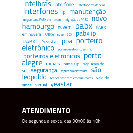
intelbras
interfone
interfone residencial
interfones
manutenção
ip
novo
migrar para PABX em nuvem
migração de PABX
pabx
hamburgo
nuvem
PABX
pabx ip
em nuvem
PABX em nuvem 3CX
porteiro
poa
PABX IP Yeastar
eletrônico
porteiro eletrônico sem fio
porto
porteiros eletrônicos
alegre
ramais
ramais ip
sapucaia do
são
segurança
sul
segurança eletrônica
leopoldo
vale do
tendências em telecomunicações
yeastar
sinos
virtual
ATENDIMENTO
De segunda a sexta, das 08h00 às 18h