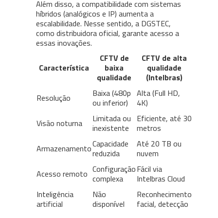
Além disso, a compatibilidade com sistemas
híbridos (analógicos e IP) aumenta a
escalabilidade. Nesse sentido, a DGSTEC,
como distribuidora oficial, garante acesso a
essas inovações.
CFTV de
CFTV de alta
Característica
baixa
qualidade
qualidade
(Intelbras)
Baixa (480p
Alta (Full HD,
Resolução
ou inferior)
4K)
Limitada ou
Eficiente, até 30
Visão noturna
inexistente
metros
Capacidade
Até 20 TB ou
Armazenamento
reduzida
nuvem
Configuração
Fácil via
Acesso remoto
complexa
Intelbras Cloud
Inteligência
Não
Reconhecimento
artificial
disponível
facial, detecção