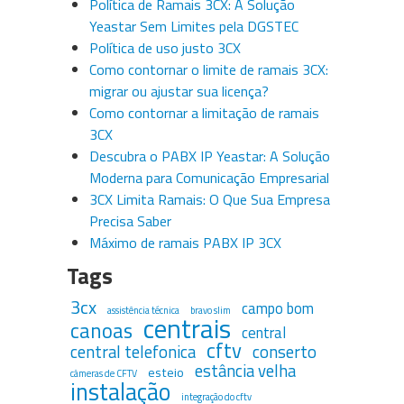
Política de Ramais 3CX: A Solução
Yeastar Sem Limites pela DGSTEC
Política de uso justo 3CX
Como contornar o limite de ramais 3CX:
migrar ou ajustar sua licença?
Como contornar a limitação de ramais
3CX
Descubra o PABX IP Yeastar: A Solução
Moderna para Comunicação Empresarial
3CX Limita Ramais: O Que Sua Empresa
Precisa Saber
Máximo de ramais PABX IP 3CX
Tags
3cx
campo bom
assistência técnica
bravo slim
centrais
canoas
central
cftv
central telefonica
conserto
estância velha
esteio
câmeras de CFTV
instalação
integração do cftv