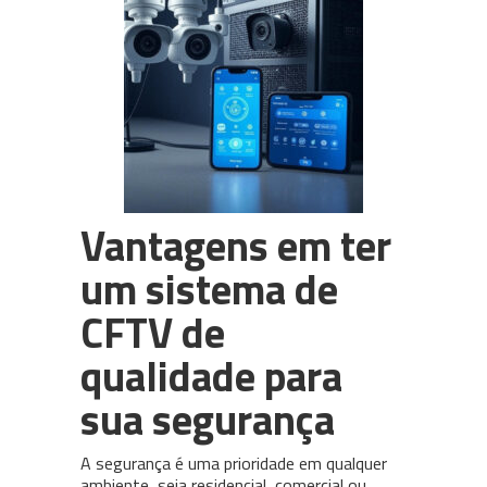
PABX em Nuvem (cloud)
3CX
Câmeras para CFTV
WhatsApp Multiusuário
Intelbras
Vantagens em ter
um sistema de
CFTV de
qualidade para
sua segurança
A segurança é uma prioridade em qualquer
ambiente, seja residencial, comercial ou