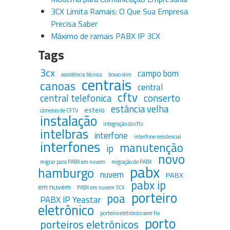
3CX Limita Ramais: O Que Sua Empresa
Precisa Saber
Máximo de ramais PABX IP 3CX
Tags
3cx
campo bom
assistência técnica
bravo slim
centrais
canoas
central
cftv
central telefonica
conserto
estância velha
esteio
câmeras de CFTV
instalação
integração do cftv
intelbras
interfone
interfone residencial
interfones
manutenção
ip
novo
migrar para PABX em nuvem
migração de PABX
pabx
hamburgo
nuvem
PABX
pabx ip
em nuvem
PABX em nuvem 3CX
porteiro
poa
PABX IP Yeastar
eletrônico
porteiro eletrônico sem fio
porto
porteiros eletrônicos