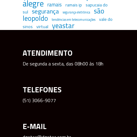
alegre
ramais
ramais ip
sapucaia do
são
segurança
sul
segurança eletrônica
leopoldo
vale do
tendências em telecomunicações
yeastar
sinos
virtual
ATENDIMENTO
De segunda a sexta, das 08h00 às 18h
TELEFONES
(51) 3066-9077
E-MAIL