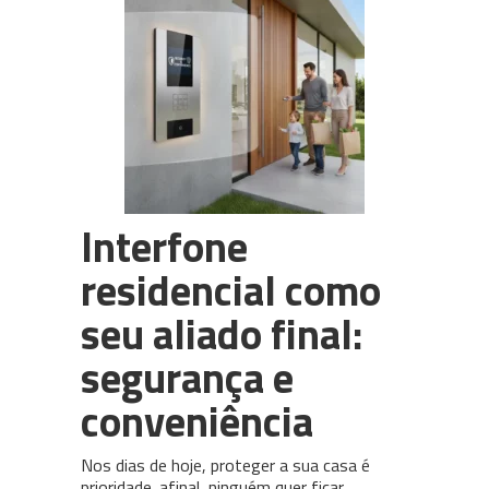
PABX em Nuvem (cloud)
3CX
Câmeras para CFTV
WhatsApp Multiusuário
Intelbras
Interfone
residencial como
seu aliado final:
segurança e
conveniência
Nos dias de hoje, proteger a sua casa é
prioridade. afinal, ninguém quer ficar