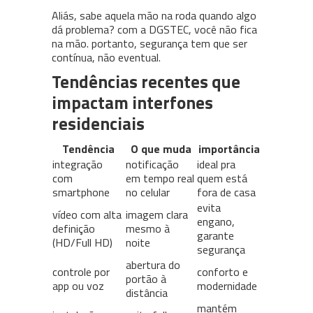
Aliás, sabe aquela mão na roda quando algo
dá problema? com a DGSTEC, você não fica
na mão. portanto, segurança tem que ser
contínua, não eventual.
Tendências recentes que
impactam interfones
residenciais
Tendência
O que muda
importância
integração
notificação
ideal pra
com
em tempo real
quem está
smartphone
no celular
fora de casa
evita
vídeo com alta
imagem clara
engano,
definição
mesmo à
garante
(HD/Full HD)
noite
segurança
abertura do
controle por
conforto e
portão à
app ou voz
modernidade
distância
mantém