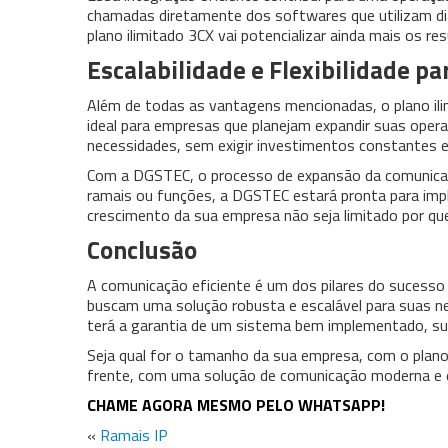
chamadas diretamente dos softwares que utilizam dia
plano ilimitado 3CX vai potencializar ainda mais os re
Escalabilidade e Flexibilidade p
Além de todas as vantagens mencionadas, o plano il
ideal para empresas que planejam expandir suas oper
necessidades, sem exigir investimentos constantes e
Com a DGSTEC, o processo de expansão da comunicaçã
ramais ou funções, a DGSTEC estará pronta para impl
crescimento da sua empresa não seja limitado por qu
Conclusão
A comunicação eficiente é um dos pilares do sucesso 
buscam uma solução robusta e escalável para suas ne
terá a garantia de um sistema bem implementado, sup
Seja qual for o tamanho da sua empresa, com o plano
frente, com uma solução de comunicação moderna e ef
CHAME AGORA MESMO PELO WHATSAPP!
«
Ramais IP