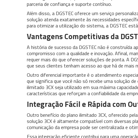
parceria de confiança e suporte contínuo.
Além disso, a DGSTEC oferece um serviço personaliza
solução atenda exatamente às necessidades específic
para otimizar a utilização do sistema, a DGSTEC está
Vantagens Competitivas da DGST
A história de sucesso da DGSTEC não é construída 
compromisso com a qualidade e inovação. Afinal, m
requer mais do que oferecer soluções de ponta. A DG
que seus clientes tenham acesso ao que há de mais
Outro diferencial importante é o atendimento especi
que significa que você não só recebe uma solução d
ilimitado 3CX seja utilizado em sua máxima capacida
características que reforçam a confiabilidade da empr
Integração Fácil e Rápida com O
Outro benefício do plano ilimitado 3CX, oferecido pe
solução 3CX é altamente compatível com diversas p
comunicação da empresa pode ser centralizada e otimi
Essa integração eficiente contribui para uma operaçã