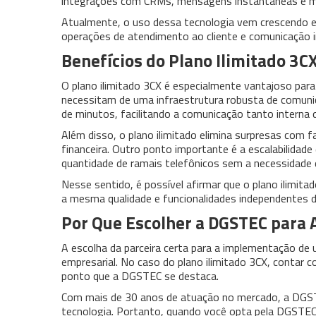
integrações com CRMs, mensagens instantâneas e m
Atualmente, o uso dessa tecnologia vem crescendo e
operações de atendimento ao cliente e comunicação i
Benefícios do Plano Ilimitado 3C
O plano ilimitado 3CX é especialmente vantajoso pa
necessitam de uma infraestrutura robusta de comunica
de minutos, facilitando a comunicação tanto interna q
Além disso, o plano ilimitado elimina surpresas com fa
financeira. Outro ponto importante é a escalabilidade
quantidade de ramais telefônicos sem a necessidade 
Nesse sentido, é possível afirmar que o plano ilimi
a mesma qualidade e funcionalidades independentes d
Por Que Escolher a DGSTEC para A
A escolha da parceira certa para a implementação de
empresarial. No caso do plano ilimitado 3CX, contar
ponto que a DGSTEC se destaca.
Com mais de 30 anos de atuação no mercado, a DGS
tecnologia. Portanto, quando você opta pela DGSTE