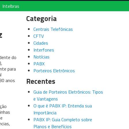
Intelbras
Categoria
Centrais Telefônicas
z
CFTV
Cidades
Interfones
Notícias
ndente do
),
PABX
nte para
Porteiros Eletrônicos
l
Recentes
 30 anos
Guia de Porteiros Eletrônicos: Tipos
e Vantagens
O que é PABX IP: Entenda sua
ução
linhas
Importância
de
PABX IP: Guia Completo sobre
cias,
Planos e Benefícios