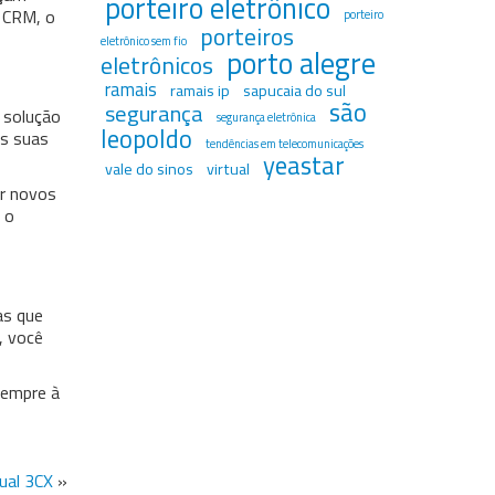
porteiro eletrônico
e CRM, o
porteiro
porteiros
eletrônico sem fio
porto alegre
eletrônicos
ramais
ramais ip
sapucaia do sul
são
segurança
 solução
segurança eletrônica
leopoldo
às suas
tendências em telecomunicações
yeastar
vale do sinos
virtual
ar novos
 o
as que
, você
sempre à
ual 3CX
»