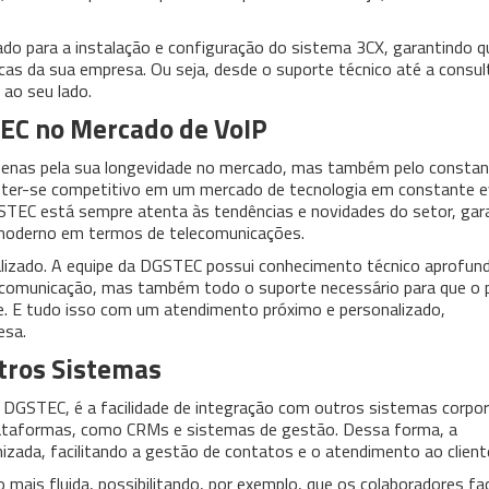
do para a instalação e configuração do sistema 3CX, garantindo q
as da sua empresa. Ou seja, desde o suporte técnico até a consul
 ao seu lado.
EC no Mercado de VoIP
apenas pela sua longevidade no mercado, mas também pelo consta
anter-se competitivo em um mercado de tecnologia em constante 
STEC está sempre atenta às tendências e novidades do setor, gar
 moderno em termos de telecomunicações.
alizado. A equipe da DGSTEC possui conhecimento técnico aprofun
e comunicação, mas também todo o suporte necessário para que o 
de. E tudo isso com um atendimento próximo e personalizado,
esa.
utros Sistemas
la DGSTEC, é a facilidade de integração com outros sistemas corpor
lataformas, como CRMs e sistemas de gestão. Dessa forma, a
zada, facilitando a gestão de contatos e o atendimento ao client
o mais fluida, possibilitando, por exemplo, que os colaboradores f