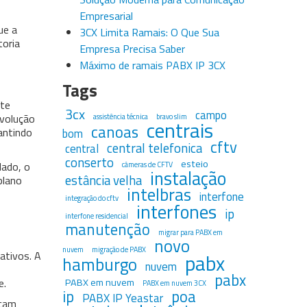
Empresarial
ue a
3CX Limita Ramais: O Que Sua
toria
Empresa Precisa Saber
Máximo de ramais PABX IP 3CX
Tags
nte
3cx
campo
evolução
assistência técnica
bravo slim
centrais
canoas
antindo
bom
cftv
central telefonica
central
conserto
esteio
dado, o
câmeras de CFTV
instalação
estância velha
plano
intelbras
interfone
integração do cftv
interfones
ip
interfone residencial
manutenção
migrar para PABX em
novo
nuvem
migração de PABX
ativos. A
pabx
hamburgo
nuvem
pabx
e.
PABX em nuvem
PABX em nuvem 3CX
ip
poa
PABX IP Yeastar
açam