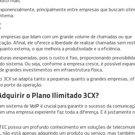
uito mais.
xponencialmente, principalmente entre empresas que buscam otim
nterna.
X
ra empresas que lidam com um grande volume de chamadas ou que
ção. Afinal, ele oferece a liberdade de realizar chamadas sem res
uanto externa, o que melhora a produtividade e a eficiência.
turas inesperadas, pois o custo é fixo, proporcionando previsibilid
 do sistema. Ou seja, conforme a empresa cresce, é possível expand
de grandes investimentos em infraestrutura física.
tado 3CX se adapta tanto a pequenas quanto a grandes empresas, o
o porte da operação.
dquirir o Plano Ilimitado 3CX?
 um sistema de
VoIP
é crucial para garantir o sucesso da comunicaç
 com uma empresa experiente faz toda a diferença. E é justamente 
TEC possui um profundo conhecimento em soluções de telecomuni
C, não está apenas adquirindo um produto ou serviço, mas també