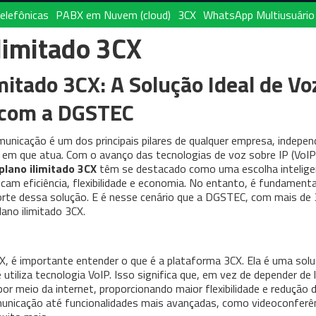
elefônicas
PABX em Nuvem (cloud)
3CX
WhatsApp Multiusuário
limitado 3CX
mitado 3CX: A Solução Ideal de Vo
 com a DGSTEC
unicação é um dos principais pilares de qualquer empresa, indepe
 em que atua. Com o avanço das tecnologias de voz sobre IP (VoIP
plano ilimitado 3CX
têm se destacado como uma escolha intelige
am eficiência, flexibilidade e economia. No entanto, é fundamenta
porte dessa solução. E é nesse cenário que a DGSTEC, com mais de
lano ilimitado 3CX.
CX, é importante entender o que é a plataforma 3CX. Ela é uma sol
iliza tecnologia VoIP. Isso significa que, em vez de depender de 
por meio da internet, proporcionando maior flexibilidade e redução 
municação até funcionalidades mais avançadas, como videoconferên