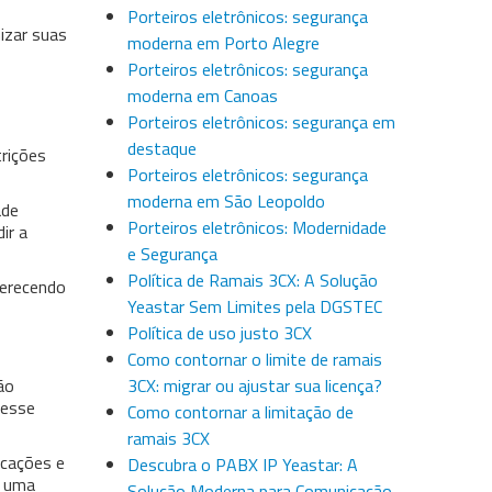
Porteiros eletrônicos: segurança
izar suas
moderna em Porto Alegre
Porteiros eletrônicos: segurança
moderna em Canoas
Porteiros eletrônicos: segurança em
destaque
trições
Porteiros eletrônicos: segurança
moderna em São Leopoldo
ade
Porteiros eletrônicos: Modernidade
ir a
e Segurança
Política de Ramais 3CX: A Solução
ferecendo
Yeastar Sem Limites pela DGSTEC
Política de uso justo 3CX
Como contornar o limite de ramais
ão
3CX: migrar ou ajustar sua licença?
nesse
Como contornar a limitação de
ramais 3CX
cações e
Descubra o PABX IP Yeastar: A
m uma
Solução Moderna para Comunicação