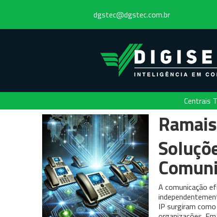
dgstec@dgstec.com.br
Centrais T
Ramais
Soluçõe
Comuni
A comunicação efi
independentement
IP surgiram como 
organizações. Em 