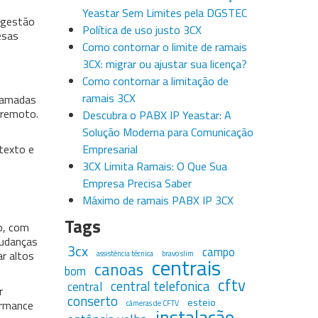
Yeastar Sem Limites pela DGSTEC
 gestão
Política de uso justo 3CX
esas
Como contornar o limite de ramais
3CX: migrar ou ajustar sua licença?
Como contornar a limitação de
ramais 3CX
chamadas
u remoto.
Descubra o PABX IP Yeastar: A
Solução Moderna para Comunicação
texto e
Empresarial
3CX Limita Ramais: O Que Sua
Empresa Precisa Saber
Máximo de ramais PABX IP 3CX
Tags
o, com
mudanças
3cx
campo
r altos
assistência técnica
bravo slim
centrais
canoas
bom
cftv
central telefonica
central
r
conserto
esteio
ormance
câmeras de CFTV
instalação