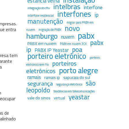
estância velha
intelbras
interfone
integração do cftv
interfones
ip
interfone residencial
manutenção
empresas.
migrar para PABX em
novo
ue entra
nuvem
migração de PABX
pabx
hamburgo
nuvem
pabx
PABX em nuvem
PABX em nuvem 3CX
ip
poa
PABX IP Yeastar
porteiro eletrônico
presa tem
porteiro
arante
porteiros
eletrônico sem fio
a
porto alegre
eletrônicos
ramais
ramais ip
sapucaia do sul
são
segurança
segurança eletrônica
leopoldo
tendências em telecomunicações
m
yeastar
vale do sinos
virtual
reocupar
as de
alinhado