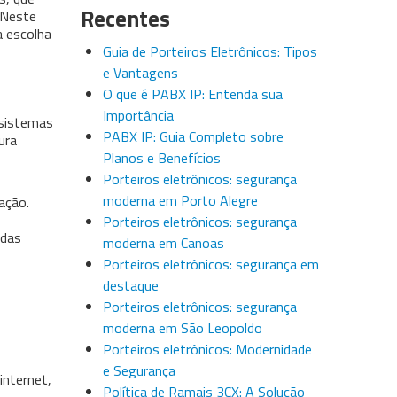
Recentes
. Neste
a escolha
Guia de Porteiros Eletrônicos: Tipos
e Vantagens
O que é PABX IP: Entenda sua
Importância
 sistemas
PABX IP: Guia Completo sobre
ura
Planos e Benefícios
Porteiros eletrônicos: segurança
moderna em Porto Alegre
ação.
Porteiros eletrônicos: segurança
adas
moderna em Canoas
Porteiros eletrônicos: segurança em
destaque
Porteiros eletrônicos: segurança
moderna em São Leopoldo
Porteiros eletrônicos: Modernidade
e Segurança
internet,
Política de Ramais 3CX: A Solução