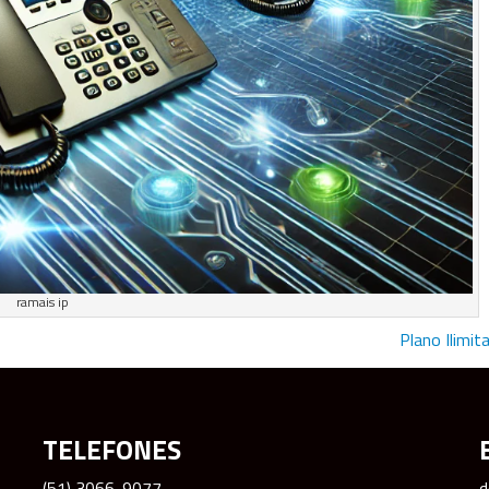
ramais ip
Plano Ilimi
TELEFONES
(51) 3066-9077
d