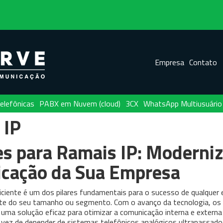
Empresa
Contato
elefônicas
PABX em Nuvem (cloud)
3CX
WhatsApp Multiusuário
 IP
s para Ramais IP: Moderniz
cação da Sua Empresa
ciente é um dos pilares fundamentais para o sucesso de qualquer
e do seu tamanho ou segmento. Com o avanço da tecnologia, os
uma solução eficaz para otimizar a comunicação interna e externa
vez de depender de sistemas telefônicos analógicos ultrapassado