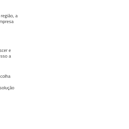
região, a
empresa
scer e
esso a
scolha
solução