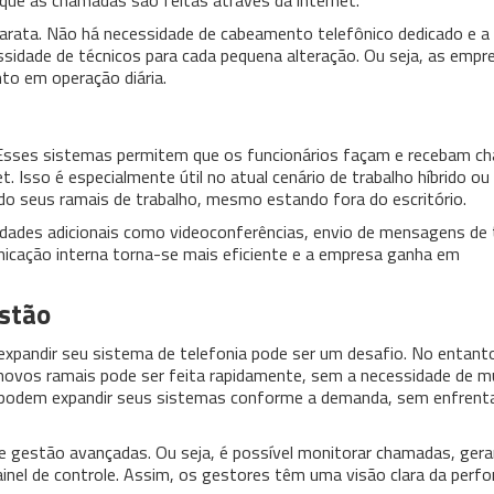
que as chamadas são feitas através da internet.
arata. Não há necessidade de cabeamento telefônico dedicado e a
idade de técnicos para cada pequena alteração. Ou seja, as empr
o em operação diária.
e. Esses sistemas permitem que os funcionários façam e recebam 
. Isso é especialmente útil no atual cenário de trabalho híbrido o
do seus ramais de trabalho, mesmo estando fora do escritório.
lidades adicionais como videoconferências, envio de mensagens de 
icação interna torna-se mais eficiente e a empresa ganha em
estão
expandir seu sistema de telefonia pode ser um desafio. No entant
e novos ramais pode ser feita rapidamente, sem a necessidade de 
 podem expandir seus sistemas conforme a demanda, sem enfrenta
 gestão avançadas. Ou seja, é possível monitorar chamadas, gera
ainel de controle. Assim, os gestores têm uma visão clara da perf