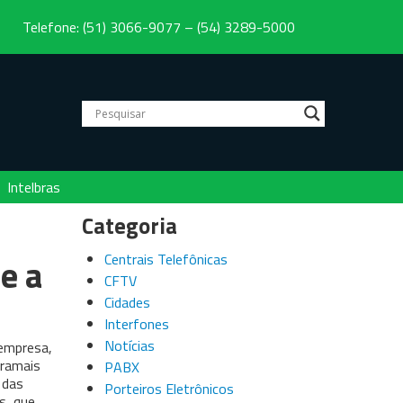
Telefone: (51) 3066-9077 – (54) 3289-5000
Intelbras
Categoria
e a
Centrais Telefônicas
CFTV
Cidades
Interfones
Notícias
 empresa,
 ramais
PABX
 das
Porteiros Eletrônicos
s, que